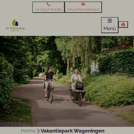
+31 (0)317-612384
info@thijmseberg.nl
Menü
Home
Vakantiepark Wageningen