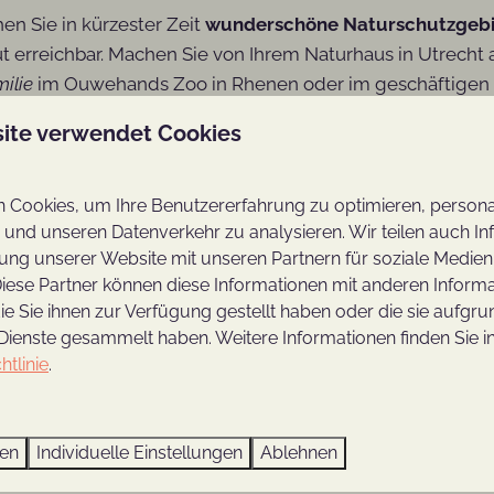
en Sie in kürzester Zeit
wunderschöne Naturschutzgebi
t erreichbar. Machen Sie von Ihrem Naturhaus in Utrecht
ilie
im Ouwehands Zoo in Rhenen oder im geschäftigen Z
schließend ein erfrischendes Bad im Pool, spielen Sie ei
ite verwendet Cookies
e Schatzsuche. Zusamenfassend; Es gibt mehr als genug 
aturschutzgebiete finden Sie in der U
Cookies, um Ihre Benutzererfahrung zu optimieren, personali
n und unseren Datenverkehr zu analysieren. Wir teilen auch I
ung unserer Website mit unseren Partnern für soziale Medie
iese Partner können diese Informationen mit anderen Inform
ie Sie ihnen zur Verfügung gestellt haben oder die sie aufgru
Dienste gesammelt haben. Weitere Informationen finden Sie i
htlinie
.
wintelooijen (2 km)
Die Betuwe (11
ren
Individuelle Einstellungen
Ablehnen