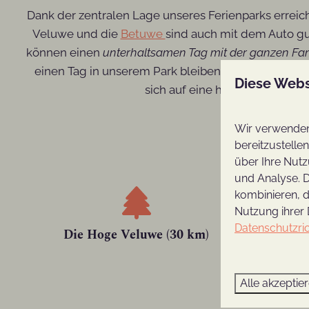
Dank der zentralen Lage unseres Ferienparks erreich
Veluwe und die
Betuwe
sind auch mit dem Auto gu
können einen
unterhaltsamen Tag mit der ganzen Fam
einen Tag in unserem Park bleiben? Nehmen Sie an
Diese Webs
sich auf eine herausfordernd
Diese N
Wir verwenden 
bereitzustelle
über Ihre Nutz
und Analyse. D
kombinieren, d
Nutzung ihrer 
Datenschutzric
Die Hoge Veluwe (30 km)
K
Alle akzeptie