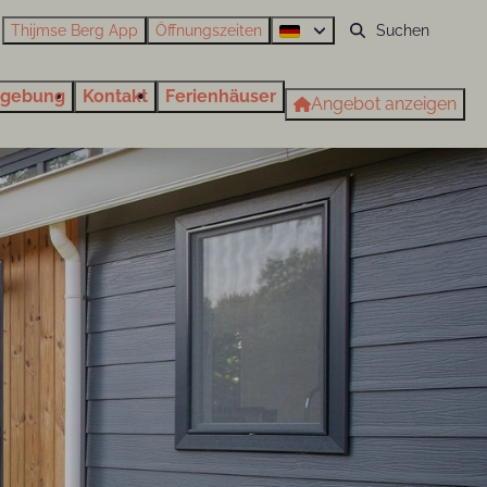
Thijmse Berg App
Öffnungszeiten
gebung
Kontakt
Ferienhäuser
Angebot anzeigen