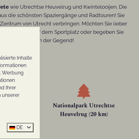
ete
wie Utrechtse Heuvelrug und Kwintelooijen. Die
 aus die schönsten Spaziergänge und Radtouren! Sie
entrum von Utrecht verbringen. Möchten Sie lieber
ne Runde Ball auf dem Sportplatz oder begeben Sie
zu unternehmen in der Gegend!
mgebung:
sierte Inhalte
nformationen
n, Werbung
ationen
nd Ihrer
n unserer
 km)
Nationalpark Utrechtse
Heuvelrug (20 km)
DE