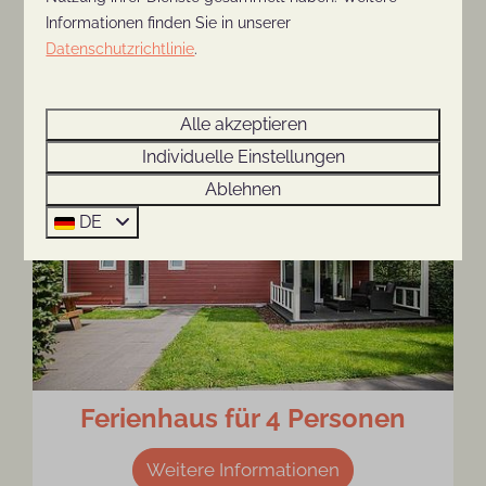
Informationen finden Sie in unserer
10-Personen-Pool-Lodge
Datenschutzrichtlinie
.
Weitere Informationen
Alle akzeptieren
Individuelle Einstellungen
Ablehnen
DE
Ferienhaus für 4 Personen
Weitere Informationen