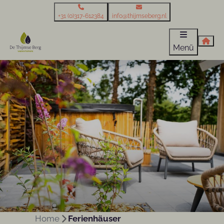
+31 (0)317-612384
info@thijmseberg.nl
Menü
Home
Ferienhäuser