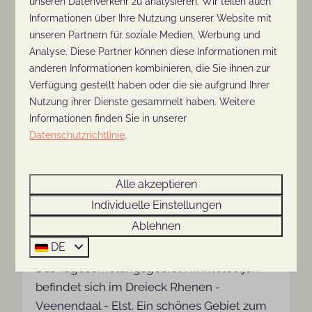
unseren Datenverkehr zu analysieren. Wir teilen auch
Informationen über Ihre Nutzung unserer Website mit
unseren Partnern für soziale Medien, Werbung und
Mehr
Analyse. Diese Partner können diese Informationen mit
anderen Informationen kombinieren, die Sie ihnen zur
Verfügung gestellt haben oder die sie aufgrund Ihrer
Nutzung ihrer Dienste gesammelt haben. Weitere
In Parknähe: 2km
Informationen finden Sie in unserer
Datenschutzrichtlinie
.
Alle akzeptieren
Individuelle Einstellungen
Ablehnen
Kwintelooijen
DE
Das Tageserholungsgebiet Kwintelooijen
befindet sich im Dreieck Rhenen -
Veenendaal - Elst. Ein schönes Gebiet zum