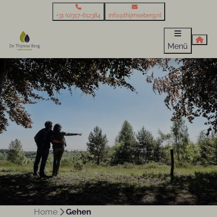
+31 (0)317-612384
info@thijmseberg.nl
Menü
Home
Gehen