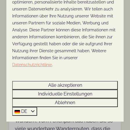
Wandern und Radfahren.
optimieren, personalisierte Inhalte bereitzustellen und
unseren Datenverkehr zu analysieren. Wir teilen auch
Informationen über Ihre Nutzung unserer Website mit
Mehr
unseren Partnern für soziale Medien, Werbung und
Analyse. Diese Partner können diese Informationen mit
anderen Informationen kombinieren, die Sie ihnen zur
Verfügung gestellt haben oder die sie aufgrund Ihrer
In Parknähe: 0km
Nutzung ihrer Dienste gesammelt haben. Weitere
Informationen finden Sie in unserer
Datenschutzrichtlinie
.
Alle akzeptieren
Individuelle Einstellungen
Gehen
Ablehnen
DE
Die Umgebung von Rhenen ist ideal zum
Wandern! Vom Ferienpark aus haben Sie so
viele wunderbare Wanderrouten, dass die