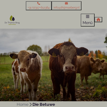
+31 (0)317-612384
info@thijmseberg.nl
Menü
Home
Die Betuwe