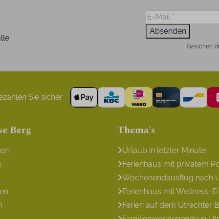
Absenden
lle
Gesichert d
zahlen Sie sicher
se Berg
Thema's
gen
Urlaub in letzter Minute
g
Ferienhaus mit privatem P
Wochenendausflug nach U
en
Ferienhaus mit Wellness-E
n
Ferien auf dem Utrechter 
Familienwochenende in Ut