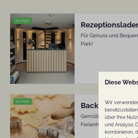
Im Park
Rezeptionslade
Für Genuss und Bequeml
Park!
Diese Webs
Im Park
Wir verwenden 
Backpakete für 
bereitzustelle
Gemütlich zusammen b
über Ihre Nutz
Ferienhaus!
und Analyse. D
kombinieren, d