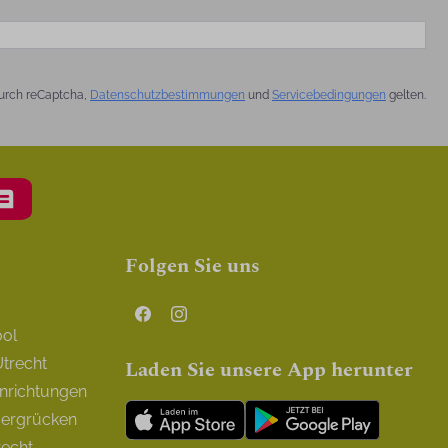
urch reCaptcha,
Datenschutzbestimmungen
und
Servicebedingungen
gelten.
Folgen Sie uns
ool
trecht
Laden Sie unsere App herunter
inrichtungen
Bergrücken
recht