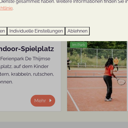
Dienste gesammelt haben. Weitere Informationen finden Sie i
htlinie
.
Mehr
ren
Individuelle Einstellungen
Ablehnen
Im Park
Indoor-Spielplatz
 Ferienpark De Thijmse
elplatz, auf dem Kinder
tern, krabbeln, rutschen,
önnen.
Mehr