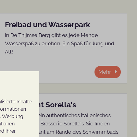
Freibad und Wasserpark
In De Thijmse Berg gibt es jede Menge
Wasserspaß zu erleben. Ein Spaß für Jung und
Alt!
Mehr
sierte Inhalte
Restaurant Sorella's
nformationen
Genießen Sie ein authentisches italienisches
n, Werbung
Erlebnis in der Brasserie Sorella's. Sie finden
ationen
nd Ihrer
unser Restaurant am Rande des Schwimmbads.