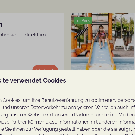
Im Park
n
ichkeit – direkt im
Mehr
ite verwendet Cookies
Im Park
Cookies, um Ihre Benutzererfahrung zu optimieren, personali
deine Unterkunft
n und unseren Datenverkehr zu analysieren. Wir teilen auch I
acken in deinem
ung unserer Website mit unseren Partnern für soziale Medie
iese Partner können diese Informationen mit anderen Inform
ie Sie ihnen zur Verfügung gestellt haben oder die sie aufgru