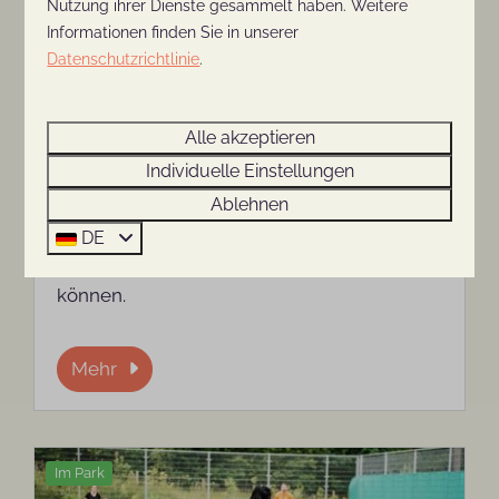
Nutzung ihrer Dienste gesammelt haben. Weitere
Informationen finden Sie in unserer
Datenschutzrichtlinie
.
Spielplatz und Indoor-
Spielplatz
Alle akzeptieren
Individuelle Einstellungen
Der Kinderspielplatz im Ferienpark De
Ablehnen
Thijmse Berg ist ein Indoor-Spielplatz, auf
dem Kinder stundenlang sicher klettern,
DE
krabbeln, rutschen, springen und spielen
können.
Mehr
Im Park