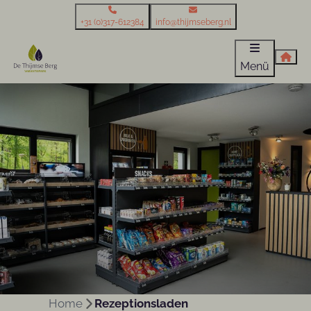
+31 (0)317-612384
info@thijmseberg.nl
Menü
Home
Rezeptionsladen