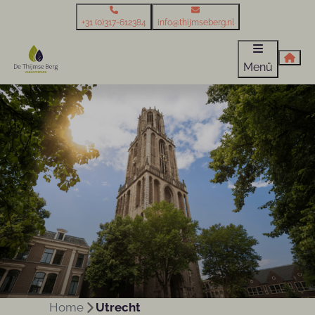
+31 (0)317-612384
info@thijmseberg.nl
Menü
Home
Utrecht