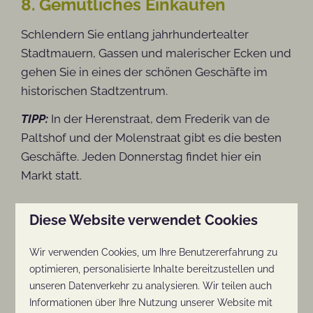
8. Gemütliches Einkaufen
Schlendern Sie entlang jahrhundertealter
Stadtmauern, Gassen und malerischer Ecken und
gehen Sie in eines der schönen Geschäfte im
historischen Stadtzentrum.
TIPP:
In der Herenstraat, dem Frederik van de
Paltshof und der Molenstraat gibt es die besten
Geschäfte. Jeden Donnerstag findet hier ein
Markt statt.
9. Rhenen schmecken
Diese Website verwendet Cookies
Vom gemütlichen Beisammensein bis zum
Wir verwenden Cookies, um Ihre Benutzererfahrung zu
üppigen Abendessen - an kulinarischen
optimieren, personalisierte Inhalte bereitzustellen und
Köstlichkeiten mangelt es in Rhenen nicht. Es
unseren Datenverkehr zu analysieren. Wir teilen auch
gibt Dutzende von Restaurants für
Informationen über Ihre Nutzung unserer Website mit