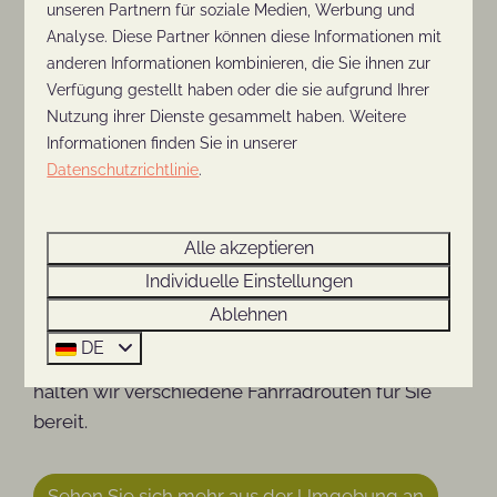
unseren Partnern für soziale Medien, Werbung und
Feinschmecker und Gourmets. Probieren Sie den
Analyse. Diese Partner können diese Informationen mit
Geschmack von Rhenen im gemütlichen
anderen Informationen kombinieren, die Sie ihnen zur
Stadtzentrum oder auf einer Terrasse am Wasser.
Verfügung gestellt haben oder die sie aufgrund Ihrer
Nutzung ihrer Dienste gesammelt haben. Weitere
TIPP
: Die besten Tipps für eine nette Adresse auf
Informationen finden Sie in unserer
der Straße bekommen Sie von den
Datenschutzrichtlinie
.
Einheimischen, oder fragen Sie an der Rezeption!
10. Radfahren
Alle akzeptieren
Rhenen eignet sich hervorragend, um die schöne
Individuelle Einstellungen
Umgebung mit dem Fahrrad zu erkunden und zu
Ablehnen
genießen. Der Toeristisch Overstap Punt (TOP) ist
DE
ein guter Ausgangspunkt. An der Rezeption
halten wir verschiedene Fahrradrouten für Sie
bereit.
Sehen Sie sich mehr aus der Umgebung an