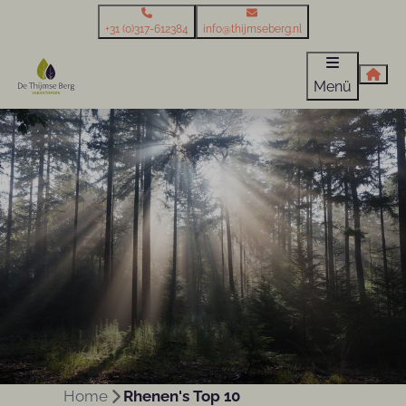
+31 (0)317-612384
info@thijmseberg.nl
Menü
Home
Rhenen's Top 10