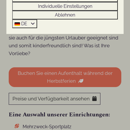
Individuelle Einstellungen
Alles liegt inmitten von Wäldern und Natur. Alle
unsere Ferienhäuser sind komplett ausgestattet,
Ablehnen
sodass Sie einen sorgenfreien Urlaub genießen
DE
können. Alle Ferienhäuser sind so konzipiert, dass
sie auch für die jüngsten Urlauber geeignet sind
und somit kinderfreundlich sind! Was ist Ihre
Vorliebe?
Buchen Sie einen Aufenthalt während der
Herbstferien
Preise und Verfügbarkeit ansehen
Eine Auswahl unserer Einrichtungen:
Mehrzweck-Sportplatz