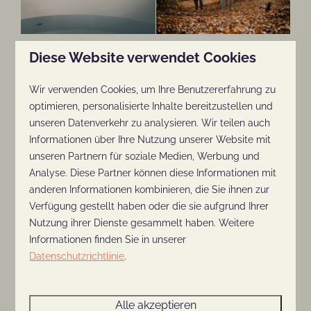
Diese Website verwendet Cookies
Ein gemütlicher und
warmer Aufenthalt im
Wir verwenden Cookies, um Ihre Benutzererfahrung zu
optimieren, personalisierte Inhalte bereitzustellen und
Ferienpark „De Thijmse
unseren Datenverkehr zu analysieren. Wir teilen auch
Berg“
Informationen über Ihre Nutzung unserer Website mit
unseren Partnern für soziale Medien, Werbung und
Analyse. Diese Partner können diese Informationen mit
Genießen Sie bei einem Urlaub im Ferienpark „De
anderen Informationen kombinieren, die Sie ihnen zur
Thijmse Berg“ Luxus und Komfort in einem
Verfügung gestellt haben oder die sie aufgrund Ihrer
unserer komplett ausgestatteten Ferienhäuser.
Nutzung ihrer Dienste gesammelt haben. Weitere
De Thijmse Berg ist
das perfekte Reiseziel, um
Informationen finden Sie in unserer
den Herbst zu genießen
, umgeben von viel
Datenschutzrichtlinie
.
Natur in all unseren Ferienhäusern. Entscheiden
Sie sich für ein gemütliches Ferienhaus, eine
Alle akzeptieren
geräumige Ferienvilla oder eine moderne Lodge.