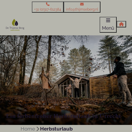
+31 (0)317-612384
info@thijmseberg.nl
Menü
Ein farbenfroher Herbsturlaub in Utrecht
Home
Herbsturlaub