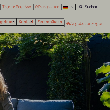
Thijmse Berg App
Öffnungszeiten
gebung
Kontakt
Ferienhäuser
Angebot anzeigen