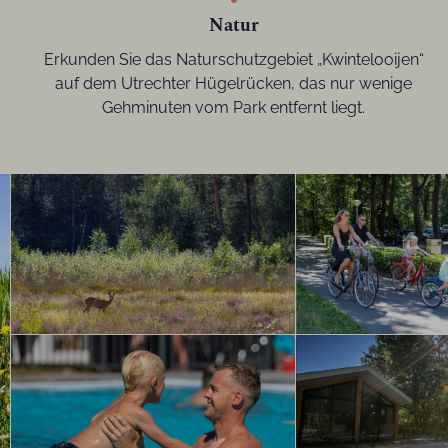
Natur
Erkunden Sie das Naturschutzgebiet „Kwintelooijen“
auf dem Utrechter Hügelrücken, das nur wenige
Gehminuten vom Park entfernt liegt.