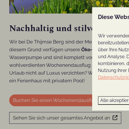
Diese Webs
Nachhaltig und stilvoll; unse
Wir verwenden 
Wir bei De Thijmse Berg sind der Meinung, dass es wi
bereitzustelle
diesem Grund verfügen unsere
Öko-Ferienhäuser
üb
über Ihre Nutz
und Analyse. D
Wasserpumpe und sind komplett vom Gasnetz abgekop
kombinieren, d
wohlverdienten Wochenendausflug genießen, ohne s
Nutzung ihrer 
Urlaub nicht auf Luxus verzichten? Wählen Sie unse
Datenschutzric
ein Ferienhaus mit privatem Pool!
Buchen Sie einen Wochenendausflug zu Christi-H
Alle akzeptie
Sehen Sie sich unser gesamtes Angebot an