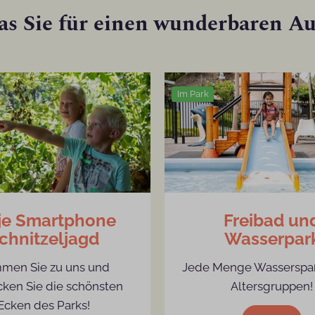
was Sie für einen wunderbaren A
Im Park
je Smartphone
Freibad un
chnitzeljagd
Wasserpar
men Sie zu uns und
Jede Menge Wasserspaß 
ken Sie die schönsten
Altersgruppen!
Ecken des Parks!