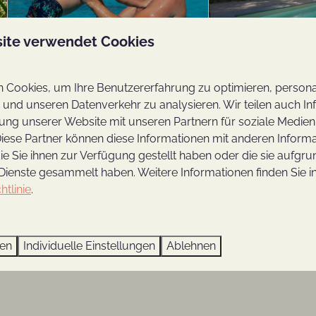
ite verwendet Cookies
re Ferienhäuser 🍃
Cookies, um Ihre Benutzererfahrung zu optimieren, personali
chtig ist, nachhaltige Entscheidungen zu treffen. Aus
n und unseren Datenverkehr zu analysieren. Wir teilen auch I
er Sonnenkollektoren, beheizte Fußböden, eine
ung unserer Website mit unseren Partnern für soziale Medie
iese Partner können diese Informationen mit anderen Inform
pelt. So können Sie über Christi-Himmelfahrt einen
ie Sie ihnen zur Verfügung gestellt haben oder die sie aufgru
ich um alles kümmern zu müssen. Sie wollen in Ihrem
Dienste gesammelt haben. Weitere Informationen finden Sie i
r Öko-Ferienhaus mit Sauna oder unsere Pool-Lodge,
htlinie
.
immelfahrt
ren
Individuelle Einstellungen
Ablehnen