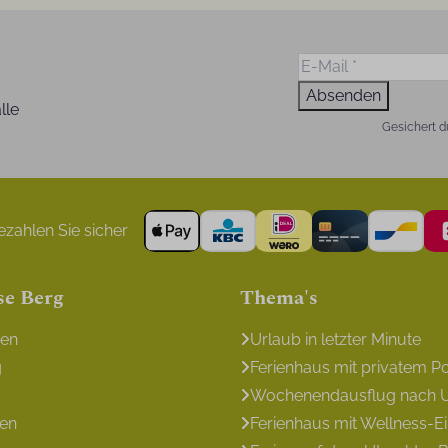
Absenden
lle
Gesichert d
zahlen Sie sicher
se Berg
Thema's
gen
Urlaub in letzter Minute
g
Ferienhaus mit privatem P
Wochenendausflug nach U
en
Ferienhaus mit Wellness-E