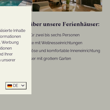
Übersicht über unsere Ferienhäuser:
sierte Inhalte
Geeignet für zwei bis sechs Personen
nformationen
n, Werbung
Unterkünfte mit Wellnesseinrichtungen
ationen
Eine luxuriöse und komfortable Inneneinrichtung
nd Ihrer
Ferienhäuser mit großem Garten
n unserer
DE