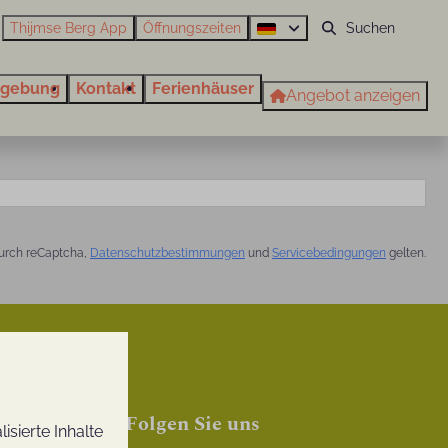
Thijmse Berg App
Öffnungszeiten
gebung
Kontakt
Ferienhäuser
Angebot anzeigen
urch reCaptcha,
Datenschutzbestimmungen
und
Servicebedingungen
gelten.
Folgen Sie uns
sierte Inhalte