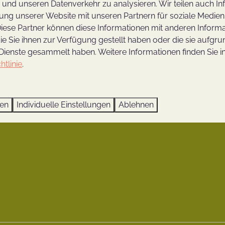
n und unseren Datenverkehr zu analysieren. Wir teilen auch I
gen
Urlaub in letzter Minute
ung unserer Website mit unseren Partnern für soziale Medie
g
Ferienhaus mit privatem P
iese Partner können diese Informationen mit anderen Inform
Wochenendausflug nach U
ie Sie ihnen zur Verfügung gestellt haben oder die sie aufgru
en
Ferienhaus mit Wellness-E
Dienste gesammelt haben. Weitere Informationen finden Sie i
htlinie
.
n
Ferien auf dem Utrechter 
Familienwochenende in Ut
erg App
Genießen in einem Naturh
ren
Individuelle Einstellungen
Ablehnen
iten