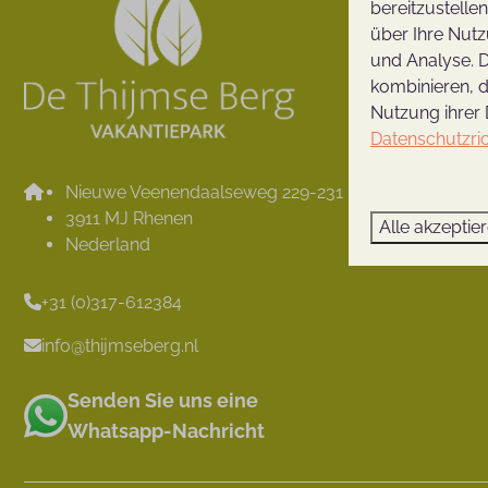
bereitzustelle
Einrichtun
über Ihre Nutz
Umgebun
und Analyse. D
Karte
kombinieren, d
Bewertung
Nutzung ihrer 
Datenschutzric
Ferienzeite
Kontakt
Nieuwe Veenendaalseweg 229-231
Thijmse B
3911 MJ Rhenen
Alle akzeptie
Öffnungsze
Nederland
+31 (0)317-612384
info@thijmseberg.nl
Senden Sie uns eine
Whatsapp-Nachricht